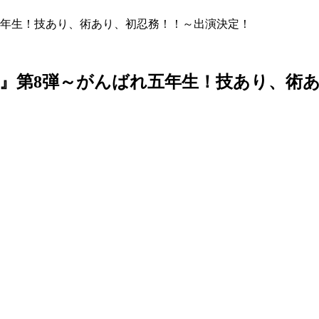
五年生！技あり、術あり、初忍務！！～出演決定！
』第8弾～がんばれ五年生！技あり、術